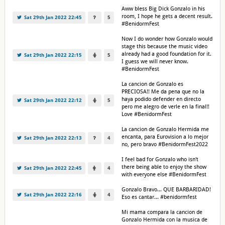
Aww bless Big Dick Gonzalo in his
room, I hope he gets a decent result.
Sat 29th Jan 2022 22:45
5
#BenidormFest
Now I do wonder how Gonzalo would
stage this because the music video
already had a good foundation for it.
Sat 29th Jan 2022 22:15
5
I guess we will never know.
#BenidormFest
La cancion de Gonzalo es
PRECIOSA!! Me da pena que no la
haya podido defender en directo
Sat 29th Jan 2022 22:12
5
pero me alegro de verle en la final!!
Love #BenidormFest
La cancion de Gonzalo Hermida me
encanta, para Eurovision a lo mejor
Sat 29th Jan 2022 22:13
4
no, pero bravo #BenidormFest2022
I feel bad for Gonzalo who isn't
there being able to enjoy the show
Sat 29th Jan 2022 22:45
4
with everyone else #BenidormFest
Gonzalo Bravo... QUE BARBARIDAD!
Sat 29th Jan 2022 22:16
4
Eso es cantar... #benidormfest
Mi mama compara la cancion de
Gonzalo Hermida con la musica de