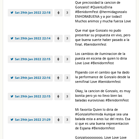
Que preciosidad la cancion de
Gonzalo!! #QuienLoDiria
#BenidormFest @hermidagonzalo
Sat 29th Jan 2022 22:18
3
ENHORABUENA y a por todas!!
Muchos animos y mucha fuerza Love
Que mal que Gonzalo no pudo
presentar su propuesta en vivo, pero
Sat 29th Jan 2022 22:14
3
que buena suerte haber pasado a la
final. #benidormfest
Los cambios de iluminacion de la
puesta en escena de quien lo diria
Sat 29th Jan 2022 22:15
3
Love Love #BenidormFest
Flipando con el cambio que ha dado
la performance de Gonzalo desde la
Sat 29th Jan 2022 22:16
3
semifinal Love #benidormfest
Okay, la cancion de Gonzalo, es muy
bonita pero yo no llevo bien las
Sat 29th Jan 2022 22:15
3
baladas eurovisivas #BenidormFest
Mi favorita Quien lo diria de
#GonzaloHermida Aunque sea una
balada esta a anos luz del resto. Esa
Sat 29th Jan 2022 21:29
3
si que es una buena representacion
de Espana #BenidormFest
Gonzalooooooooo. Love Love Love