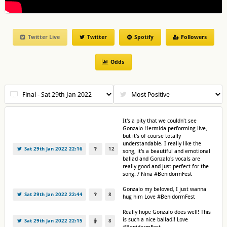
Twitter Live
Twitter
Spotify
Followers
Odds
It's a pity that we couldn't see
Gonzalo Hermida performing live,
but it's of course totally
understandable. I really like the
Sat 29th Jan 2022 22:16
12
song, it's a beautiful and emotional
ballad and Gonzalo's vocals are
really good and just perfect for the
song. / Nina #BenidormFest
Gonzalo my beloved, I just wanna
Sat 29th Jan 2022 22:44
8
hug him Love #BenidormFest
Really hope Gonzalo does well! This
is such a nice ballad!! Love
Sat 29th Jan 2022 22:15
8