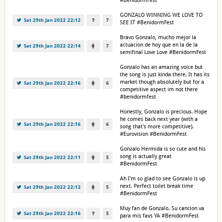
#BenidormFest
GONZALO WINNING WE LOVE TO
Sat 29th Jan 2022 22:12
7
SEE IT #BenidormFest
Bravo Gonzalo, mucho mejor la
actuacion de hoy que en la de la
Sat 29th Jan 2022 22:14
7
semifinal Love Love #BenidormFest
Gonzalo has an amazing voice but
the song is just kinda there. It has its
market though absolutely but for a
Sat 29th Jan 2022 22:16
6
competitive aspect im not there
#benidormfest
Honestly, Gonzalo is precious. Hope
he comes back next year (with a
Sat 29th Jan 2022 22:16
6
song that's more competitive).
#Eurovision #BenidormFest
Gonzalo Hermida is so cute and his
song is actually great
Sat 29th Jan 2022 22:11
5
#BenidormFest
Ah I'm so glad to see Gonzalo is up
next. Perfect toilet break time
Sat 29th Jan 2022 22:12
5
#BenidormFest
Muy fan de Gonzalo. Su cancion va
Sat 29th Jan 2022 22:16
5
para mis favs YA #BenidormFest