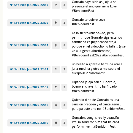
Gonzalo haya sido asi, ojala se
Sat 29th Jan 2022 22:17
3
presente el ano que viene Love
#BenidormFest
Gonzalo te quiero Love
Sat 29th Jan 2022 23:02
3
#BenidormFest
Yo lo siento (bueno...no) pero
permitir que Gonzalo siga estando
confinado es jugar con ventaja
Sat 29th Jan 2022 22:14
3
porque en el videoclip no falla... (y se
ve a la gente aburriendose)
#BenidormFest2022 #benidormfest
un besito a gonzalo hermida otro a
julia medina y otro a me sobra el
Sat 29th Jan 2022 22:11
3
cuerpo #BenidormFest
Flipando jajaja con el Gonzalo,
bueno el chaval tmb ha flipado
Sat 29th Jan 2022 22:52
3
#BenidormFest
Quien lo diria de Gonzalo es una
cancion preciosa y el canta genial,
Sat 29th Jan 2022 22:12
3
pero pa este ano no. #BenidormFest
Gonzalo's song is really beautiful.
I'm so sorry for him that he can't
Sat 29th Jan 2022 22:16
3
perform live... #BenidormFest