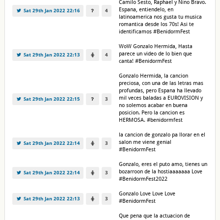
Camilo Sesto, Raphael y Nino Bravo.
Espana, entiendelo, en
Sat 29th Jan 2022 22:16
4
latinoamerica nos gusta tu musica
romantica desde los 70s! Asi te
identificamos #BenidormFest
WoW Gonzalo Hermida, Hasta
parece un video de lo bien que
Sat 29th Jan 2022 22:13
4
canta! #BenidormFest
Gonzalo Hermida, la cancion
preciosa, con una de las letras mas
profundas, pero Espana ha llevado
mil veces baladas a EUROVISION y
Sat 29th Jan 2022 22:15
3
no solemos acabar en buena
posicion. Pero la cancion es
HERMOSA. #benidormfest
la cancion de gonzalo pa llorar en el
salon me viene genial
Sat 29th Jan 2022 22:14
3
#BenidormFest
Gonzalo, eres el puto amo, tienes un
bozarroon de la hostiaaaaaaa Love
Sat 29th Jan 2022 22:14
3
#BenidormFest2022
Gonzalo Love Love Love
Sat 29th Jan 2022 22:13
3
#BenidormFest
Que pena que la actuacion de