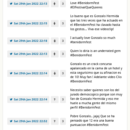
Love #BenidormFest
Sat 29th Jan 2022 22:13
3
#ElFestivalQueQuieres
Lo bueno que es Gonzalo Hermida
que las tres veces que ha actuado en
Sat 29th Jan 2022 22:15
3
el #BenidormFest ha clavado hasta
los gestos... Viva ese videoclip!
I actually love Gonzalo so much
Sat 29th Jan 2022 22:18
3
#benidormfest
Quien lo diria is an underrated gem
Sat 29th Jan 2022 22:13
3
#BenidormFest
Gonzalo es un crack concursa
apalancado en la cama de un hotel y
esta segurisimo que su afinacion es
Sat 29th Jan 2022 22:14
3
de 10! Muy fan ! Adelante video Clio
#BenidormFest
Necesito saber quienes son los del
jurado demoscopico porque son muy
fan de Gonzalo Hermida y eso me
Sat 29th Jan 2022 22:14
3
huele a mucha gente del mismo
perfil #BenidormFest
Pobre Gonzalo.. jajaj Que se ha
pensado que 12 era una buena
Sat 29th Jan 2022 22:52
3
puntuacion #BenidormFest