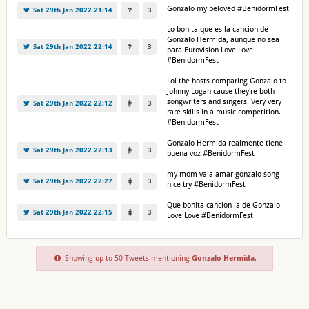
Gonzalo my beloved #BenidormFest
Sat 29th Jan 2022 21:14
3
Lo bonita que es la cancion de
Gonzalo Hermida, aunque no sea
Sat 29th Jan 2022 22:14
3
para Eurovision Love Love
#BenidormFest
Lol the hosts comparing Gonzalo to
Johnny Logan cause they're both
songwriters and singers. Very very
Sat 29th Jan 2022 22:12
3
rare skills in a music competition.
#BenidormFest
Gonzalo Hermida realmente tiene
Sat 29th Jan 2022 22:13
3
buena voz #BenidormFest
my mom va a amar gonzalo song
Sat 29th Jan 2022 22:27
3
nice try #BenidormFest
Que bonita cancion la de Gonzalo
Sat 29th Jan 2022 22:15
3
Love Love #BenidormFest
Showing up to 50 Tweets mentioning
Gonzalo Hermida
.